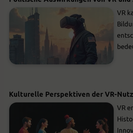
VR ka
Bildu
entsc
bedeu
Kulturelle Perspektiven der VR-Nut
VR er
Histo
Innov