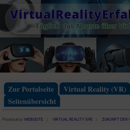
Skip
VirtualRealityErf
to
content
Täglich das Neuste über Virt
Zur Portalseite
Virtual Reality (VR)
Seitenübersicht
WEBSEITE
VIRTUAL REALITY (VR)
ZUKUNFT DER 
Pfadstruktur
⟩
⟩