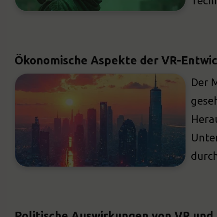
Tech
Ökonomische Aspekte der VR-Entwi
Der M
geseh
Herau
Unter
durch
Politische Auswirkungen von VR und