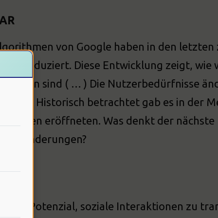
 AR
lgorithmen von Google haben in den letzten 
ine reduziert. Diese Entwicklung zeigt, wie
ologien sind ( … ) Die Nutzerbedürfnisse än
eren … Historisch betrachtet gab es in der 
Chancen eröffneten. Was denkt der nächste E
er Veränderungen?
ng
t das Potenzial, soziale Interaktionen zu tr