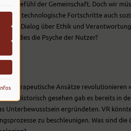
inem Gefühl der Gemeinschaft. Doch wir müsse
n, dass technologische Fortschritte auch soz
n den Dialog über Ethik und Verantwortung
flusst dies die Psyche der Nutzer?
zung
nn therapeutische Ansätze revolutionieren 
Infos
pien. Historisch gesehen gab es bereits in 
as Unterbewusstsein ergründeten. VR könnte
ngsprozesse zu beschleunigen. Was sind di