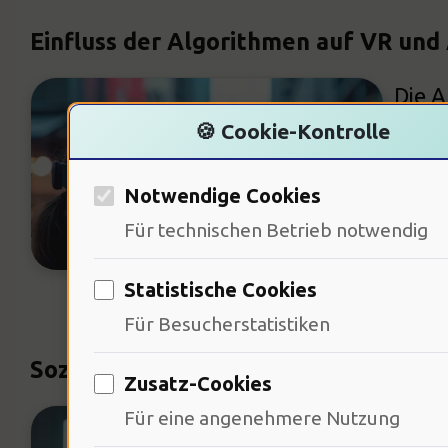
Einfluss der Algorithmen auf VR und
Die A
🍪 Cookie-Kontrolle
Magaz
Techn
Notwendige Cookies
reagi
Für technischen Betrieb notwendig
neue 
dies
Statistische Cookies
Für Besucherstatistiken
Soziale Implikationen der VR-Nutzu
Zusatz-Cookies
Für eine angenehmere Nutzung
VR ha