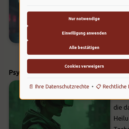
von e
zeige
Nur notwendige
müsse
Einwilligung anwenden
beein
Alle bestätigen
Cookies verweigern
Psychologische Aspekte der VR-Nut
VR ka
📄 Ihre Datenschutzrechte
•
📋 Rechtliche 
Thera
die d
Heilu