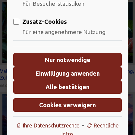
Für Besucherstatistiken
Zusatz-Cookies
Für eine angenehmere Nutzung
Nur notwendige
Valve Deckard: Neueste VR-Technologie, Marktveränderung,
Einwilligung anwenden
Zukunftsvision
Alle bestätigen
06.01.2026 · 10:23 Uhr
Cookies verweigern
📄 Ihre Datenschutzrechte
•
📋 Rechtliche
Infos