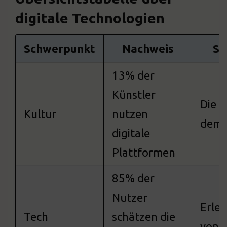
digitale Technologien
Schwerpunkt
Nachweis
Sp
13% der
Künstler
Die K
Kultur
nutzen
demo
digitale
Plattformen
85% der
Nutzer
Erlei
Tech
schätzen die
von 