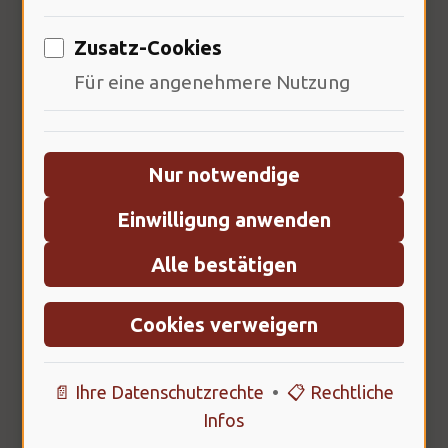
Zusatz-Cookies
Für eine angenehmere Nutzung
Nur notwendige
Einwilligung anwenden
76% der Nutzer berichten von Stress
Alle bestätigen
durch ständige Erreichbarkeit.
Erinnerungen an die Entstehung der
Cookies verweigern
Psychoanalyse sind stark. Die digitale
Welt kann Überforderung
📄 Ihre Datenschutzrechte
•
📋 Rechtliche
Infos
hervorrufen. Der Mensch kämpft mit