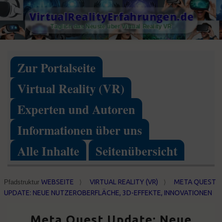
Skip
VirtualRealityErfahrungen.de
to
Täglich das Neuste über Virtual Reality VR
content
Zur Portalseite
Virtual Reality (VR)
Experten und Autoren
Informationen über uns
Alle Inhalte
Seitenübersicht
WEBSEITE
VIRTUAL REALITY (VR)
META QUEST
Pfadstruktur
⟩
⟩
UPDATE: NEUE NUTZEROBERFLÄCHE, 3D-EFFEKTE, INNOVATIONEN
Meta Quest Update: Neue