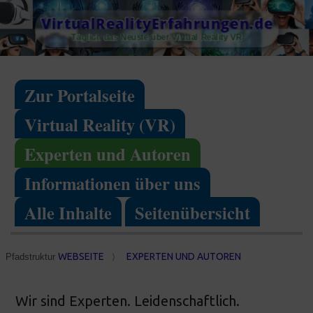
Skip
VirtualRealityErfahrungen.de
to
Täglich das Neuste über Virtual Reality VR
content
Zur Portalseite
Virtual Reality (VR)
Experten und Autoren
Informationen über uns
Alle Inhalte
Seitenübersicht
WEBSEITE
EXPERTEN UND AUTOREN
Pfadstruktur
⟩
Wir sind Experten. Leidenschaftlich.