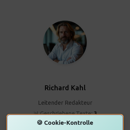
Richard Kahl
Leitender Redakteur
📊 Geschriebene Texte:
3
🍪 Cookie-Kontrolle
Zeige alle Beiträge