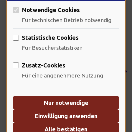
Notwendige Cookies
Richard Kahl – ein virtueller Architekt der
Worte, der mit geschickten Fingern die
Für technischen Betrieb notwendig
Fundamente von Geschichten errichtet,
Statistische Cookies
die in die atemberaubenden Höhen der
Für Besucherstatistiken
digitalen Realität aufsteigen. Als
leitender Redakteur von …
weiterlesen
Zusatz-Cookies
richard.kahl@virtualrealityerfahrungen.de
Für eine angenehmere Nutzung
Nur notwendige
Einwilligung anwenden
Alle bestätigen